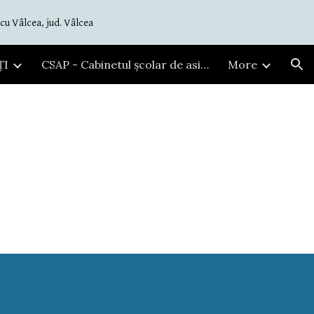
cu Vâlcea, jud. Vâlcea
ion
ȚI
CSAP - Cabinetul școlar de asistență psihopedagogică
More