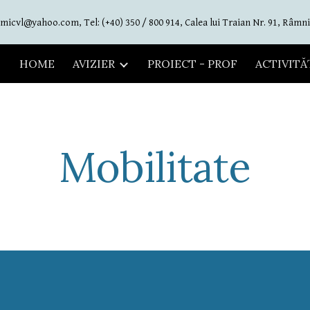
micvl@yahoo.com, Tel: (+40) 350 / 800 914, Calea lui Traian Nr. 91, Râmni
ip to main content
Skip to navigat
HOME
AVIZIER
PROIECT - PROF
ACTIVITĂ
Mobilitate