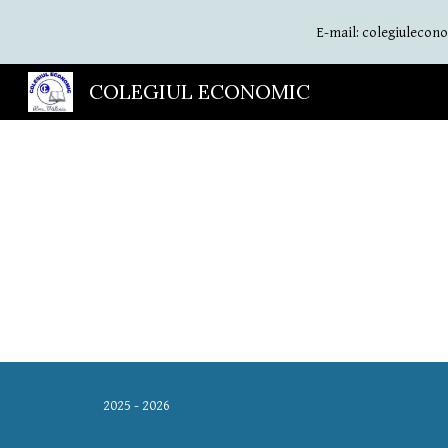
E-mail: colegiulecono
Sk
COLEGIUL ECONOMIC
2025 - 2026