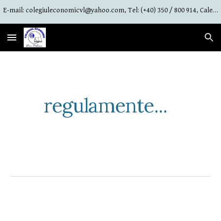
E-mail: colegiuleconomicvl@yahoo.com, Tel: (+40) 350 / 800 914, Calea lui Traian Nr. 91, Râmnicu Vâlcea, jud. Vâlcea
Skip to main content
Skip to navigation
regulamente...