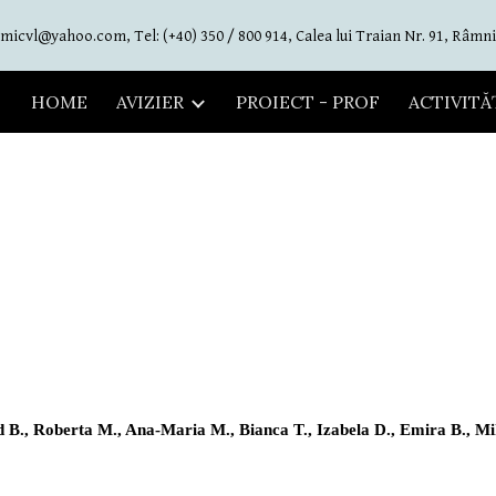
micvl@yahoo.com, Tel: (+40) 350 / 800 914, Calea lui Traian Nr. 91, Râmni
ip to main content
Skip to navigat
HOME
AVIZIER
PROIECT - PROF
ACTIVITĂ
 B., Roberta M., Ana-Maria M., Bianca T., Izabela D., Emira B., Miha