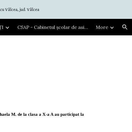
cu Vâlcea, jud. Vâlcea
ion
ȚI
CSAP - Cabinetul școlar de asistență psihopedagogică
More
ela M. de la clasa a X-a A au participat la 